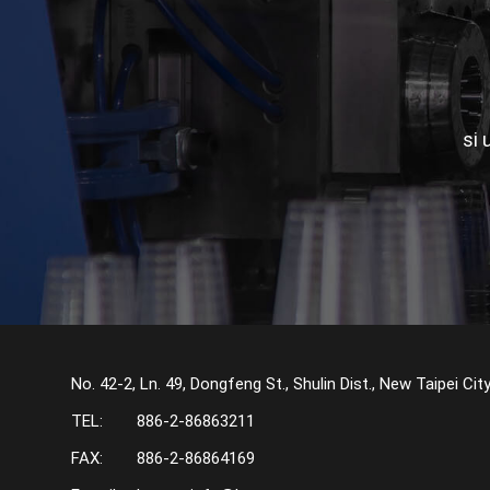
si 
No. 42-2, Ln. 49, Dongfeng St., Shulin Dist., New Taipei Cit
TEL:
886-2-86863211
FAX:
886-2-86864169