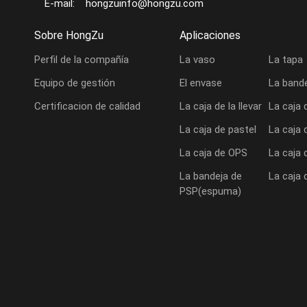
E-mail:
hongzuinfo@hongzu.com
Sobre HongZu
Aplicaciones
Perfil de la compañía
La vaso
La tapa
Equipo de gestión
El envase
La band
Certificacion de calidad
La caja de la llevar
La caja d
La caja de pastel
La caja 
La caja de OPS
La caja 
La bandeja de
La caja
PSP(espuma)