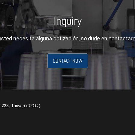
Inquiry
usted necesita alguna cotización, no dude en contactar
CONTACT NOW
y 238, Taiwan (R.O.C.)