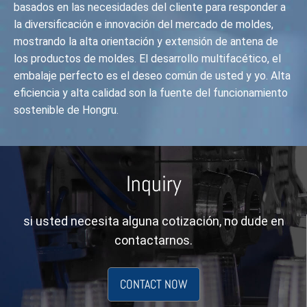
basados en las necesidades del cliente para responder a
la diversificación e innovación del mercado de moldes,
mostrando la alta orientación y extensión de antena de
los productos de moldes. El desarrollo multifacético, el
embalaje perfecto es el deseo común de usted y yo. Alta
eficiencia y alta calidad son la fuente del funcionamiento
sostenible de Hongru.
Inquiry
si usted necesita alguna cotización, no dude en
contactarnos.
CONTACT NOW