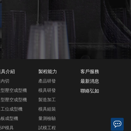
模具介紹
製程能力
客戶服務
模內切
產品研發
最新消息
大型壓空成型機
模具研發
聯絡弘如
中型壓空成型機
製造加工
多工位成型機
模具組裝
熱板成型機
量測檢驗
SP模具
試模工程