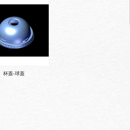
杯蓋-球蓋